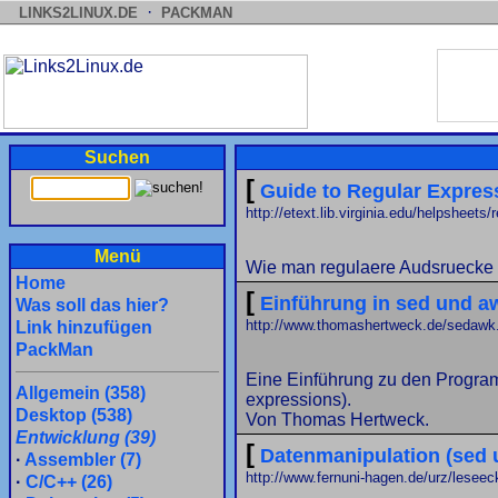
·
LINKS2LINUX.DE
PACKMAN
Suchen
[
Guide to Regular Expres
http://etext.lib.virginia.edu/helpsheets/
Menü
Wie man regulaere Audsruecke 
Home
[
Einführung in sed und a
Was soll das hier?
http://www.thomashertweck.de/sedawk
Link hinzufügen
PackMan
Eine Einführung zu den Progra
Allgemein (358)
expressions).
Desktop (538)
Von Thomas Hertweck.
Entwicklung (39)
[
Datenmanipulation (sed 
·
Assembler (7)
http://www.fernuni-hagen.de/urz/lesee
·
C/C++ (26)