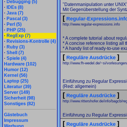
·
Debugging (5)
"Datenmanipulation unter UNIX
·
IDEs (8)
Mit Gegenüberstellung der Synt
·
Java (7)
[
Regular-Expressions.inf
·
Pascal (3)
·
Perl (5)
http://www.regular-expressions.info
·
PHP (25)
·
RegExp (7)
* A complete tutorial about regu
·
Revisions-Kontrolle (4)
* A concise reference listing all
·
Ruby (3)
* A handy list of ready-to-use e
·
Shell (7)
[
]
Reguläre Ausdrücke
·
Spiele (4)
http://www.fh-wedel.de/~si/vorlesunge
Hardware (102)
Humor (12)
Kernel (56)
Laptop (25)
Einführung zu Regular Expressi
(Red: allgemein)
Literatur (39)
Server (149)
[
]
Reguläre Ausdrücke
Sicherheit (98)
http://www.rittershofer.de/info/bagcb/r
Sonstiges (82)
Gästebuch
Einführung zu Regular Express
Impressum
[
]
Reguläre Ausdrücke
Werbung