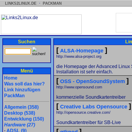
·
LINKS2LINUX.DE
PACKMAN
Suchen
Li
[
]
ALSA-Homepage
http://www.alsa-project.org
die Homepage der Advanced Linux So
Menü
Installation ist sehr einfach.
Home
[
]
OSS - OpenSoundSystem
Was soll das hier?
http://www.opensound.com
Link hinzufügen
PackMan
kommerzielle Soundkartentreiber
[
]
Creative Labs Opensource
Allgemein (358)
http://opensource.creative.com/
Desktop (538)
Entwicklung (150)
Soundkartentreiber für SB-Live
Hardware (27)
[
]
·
ADSL (9)