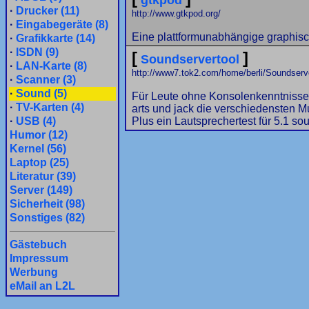
gtkpod
·
Drucker (11)
http://www.gtkpod.org/
·
Eingabegeräte (8)
Eine plattformunabhängige graphisch
·
Grafikkarte (14)
·
ISDN (9)
[
]
Soundservertool
·
LAN-Karte (8)
http://www7.tok2.com/home/berli/Soundserve
·
Scanner (3)
·
Sound (5)
Für Leute ohne Konsolenkenntnisse,
·
TV-Karten (4)
arts und jack die verschiedensten 
·
USB (4)
Plus ein Lautsprechertest für 5.1 so
Humor (12)
Kernel (56)
Laptop (25)
Literatur (39)
Server (149)
Sicherheit (98)
Sonstiges (82)
Gästebuch
Impressum
Werbung
eMail an L2L