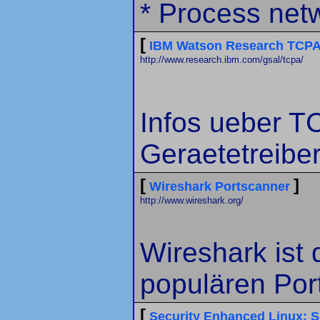
* Process netw
[
IBM Watson Research TCPA
http://www.research.ibm.com/gsal/tcpa/
Infos ueber T
Geraetetreiber
[
]
Wireshark Portscanner
http://www.wireshark.org/
Wireshark ist 
populären Po
[
Security Enhanced Linux: 