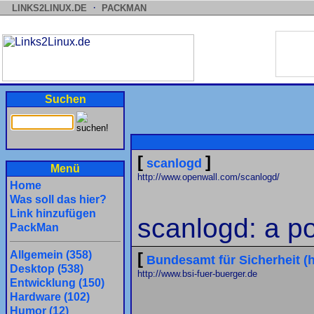
·
LINKS2LINUX.DE
PACKMAN
Suchen
[
]
scanlogd
Menü
http://www.openwall.com/scanlogd/
Home
Was soll das hier?
Link hinzufügen
scanlogd: a po
PackMan
Allgemein (358)
[
Bundesamt für Sicherheit (h
Desktop (538)
http://www.bsi-fuer-buerger.de
Entwicklung (150)
Hardware (102)
Humor (12)