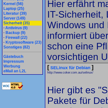
Hier erfährt m
Kernel (56)
Laptop (25)
IT-Sicherheit,
Literatur (39)
Server (149)
Windows und L
Sicherheit (35)
·
Antivirus (9)
informiert übe
·
Backup (9)
·
Firewall (22)
·
Kryptosoftware (23)
schon eine Pfl
Sonstiges (82)
vorsichtigen U
Gästebuch
Impressum
[
]
Werbung
SELinux für Debian
eMail an L2L
http://www.coker.com.au/selinux/
Hier gibt es "
Pakete für De