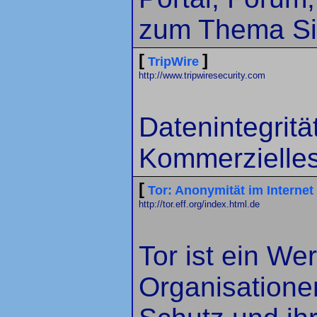
zum Thema Sic
[
]
TripWire
http://www.tripwiresecurity.com
Datenintegritä
Kommerzielles 
[
Tor: Anonymität im Internet
http://tor.eff.org/index.html.de
Tor ist ein We
Organisatione