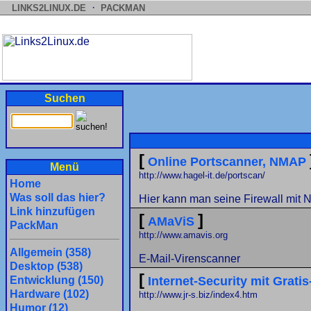
·
LINKS2LINUX.DE
PACKMAN
Suchen
[
Online Portscanner, NMAP
Menü
http://www.hagel-it.de/portscan/
Home
Was soll das hier?
Hier kann man seine Firewall mit N
Link hinzufügen
[
]
AMaViS
PackMan
http://www.amavis.org
Allgemein (358)
E-Mail-Virenscanner
Desktop (538)
[
Entwicklung (150)
Internet-Security mit Gratis
Hardware (102)
http://www.jr-s.biz/index4.htm
Humor (12)