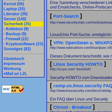
Eine Sammlung verschiedener Links
Kernel (56)
und Emailchecks, Online-Portscans
Laptop (25)
Literatur (39)
[
]
Port-Search
Server (149)
http://www.securitystats.com/tools/portse
Sicherheit (35)
·
Antivirus (9)
·
Backup (9)
Linux/Unix Port-Suche, ermöglich
·
Firewall (22)
[
VPN: OpenSwan u. WinXP/
·
Kryptosoftware (23)
http://www.natecarlson.com/linux/ipsec-x5
Sonstiges (82)
Dieses Dokument beschreibt, wie 
Gästebuch
[
]
Impressum
Linux Security HOWTO
Werbung
http://scrye.com/~kevin/lsh/
eMail an L2L
Security-HOWTO zum Downloaden 
[
comp.os.linux.security FA
http://www.linuxsecurity.com/docs/colsfaq.
Ein FAQ über Linux und Security
[
]
Chroot - Breakout