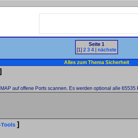
Seite 1
[1]
2
3
4
|
nächste
Alles zum Thema Sicherheit
]
MAP auf offene Ports scannen. Es werden optional alle 65535 P
]
-Tools