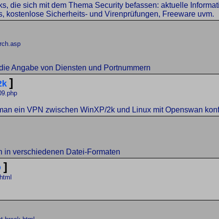
, die sich mit dem Thema Security befassen: aktuelle Informa
, kostenlose Sicherheits- und Virenprüfungen, Freeware uvm.
arch.asp
t die Angabe von Diensten und Portnummern
]
2k
09.php
man ein VPN zwischen WinXP/2k und Linux mit Openswan konfi
in verschiedenen Datei-Formaten
]
Q
html